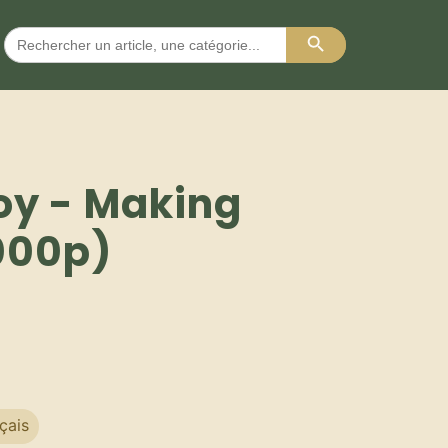
Search Button
Search
for:
joy - Making
000p)
çais