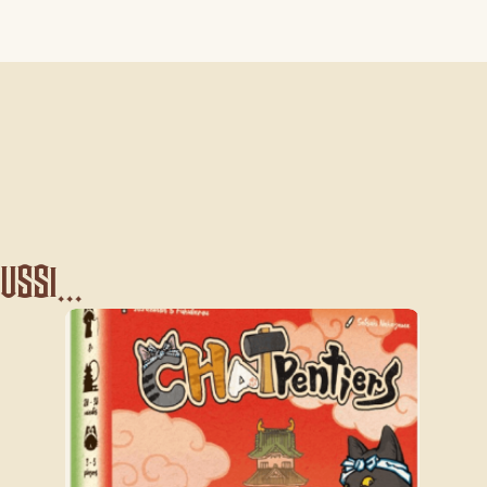
ssi...