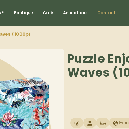
 ?
Boutique
Café
Animations
Contact
Waves (1000p)
Puzzle En
Waves (1
Fran