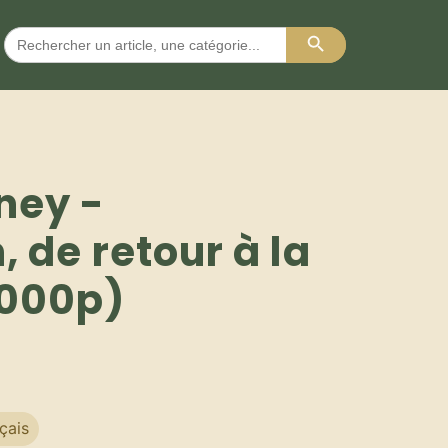
Search Button
Search
for:
ney -
, de retour à la
1000p)
çais