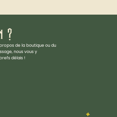
n ?
propos de la boutique ou du
ssage, nous vous y
refs délais !