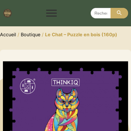
Search 
Search
for:
Accueil
/
Boutique
/
Le Chat – Puzzle en bois (160p)