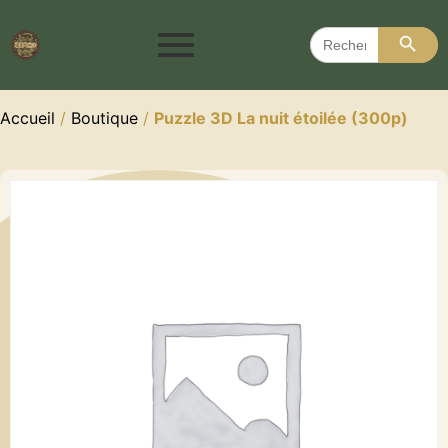
Search 
Search
for:
Accueil
/
Boutique
/
Puzzle 3D La nuit étoilée (300p)