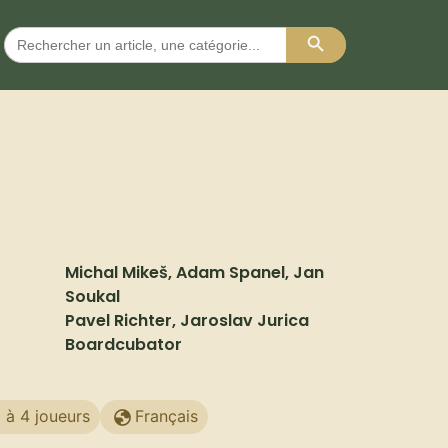
Search Button
Search
for:
Michal Mikeš, Adam Spanel, Jan
Soukal
Pavel Richter, Jaroslav Jurica
Boardcubator
1 à 4 joueurs
Français