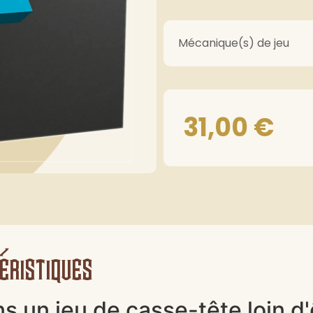
Mécanique(s) de jeu
31,00
€
éristiques
s un jeu de casse-tête loin d'