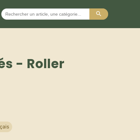
Search Button
Search
for:
és - Roller
çais