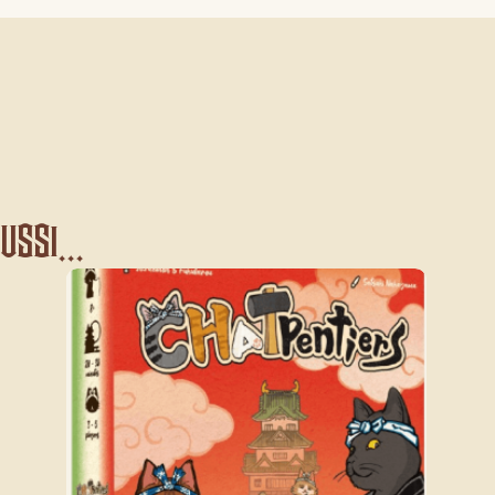
ssi...