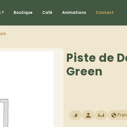
 ?
Boutique
Café
Animations
Contact
een
Piste de D
Green
Fran