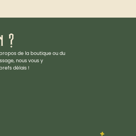
n ?
propos de la boutique ou du
ssage, nous vous y
refs délais !