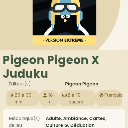
Pigeon Pigeon X
Juduku
Éditeur(s)
Pigeon Pigeon
20 à 30
18
2 à 10
Français
min
+
joueurs
Mécanique(s)
Adulte, Ambiance, Cartes,
de jeu
Culture G, Déduction