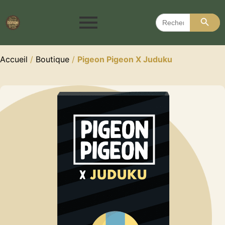
Search 
Search
for:
Accueil
/
Boutique
/
Pigeon Pigeon X Juduku