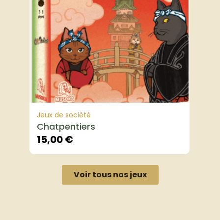
Jeux de société
Chatpentiers
15,00
€
Voir tous nos jeux