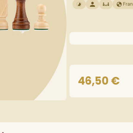
Fran
46,50
€