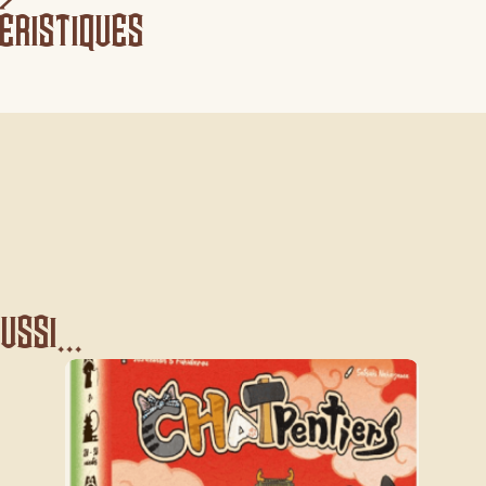
éristiques
ssi...