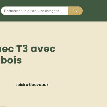
Search Button
Search
for:
hec T3 avec
 bois
Loisirs Nouveaux