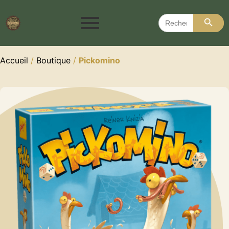
Search 
Search
for:
Accueil
/
Boutique
/
Pickomino