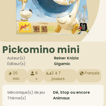
Pickomino mini
Auteur(s)
Reiner Knizia
Éditeur(s)
Gigamic
20
8
2 à 7
Français
min
+
joueurs
Mécanique(s) de jeu
Dé, Stop ou encore
Thème(s)
Animaux