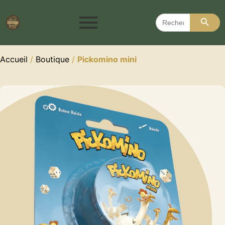
Search 
Search
for:
Accueil
/
Boutique
/
Pickomino mini