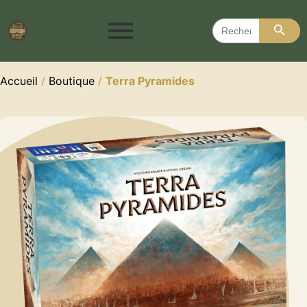
Search 
Search
for:
Accueil
/
Boutique
/
Terra Pyramides