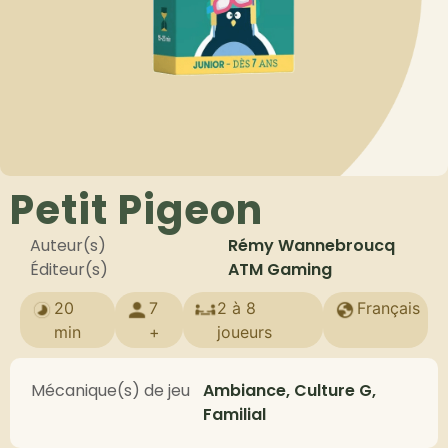
Petit Pigeon
Auteur(s)
Rémy Wannebroucq
Éditeur(s)
ATM Gaming
20
7
2 à 8
Français
min
+
joueurs
Mécanique(s) de jeu
Ambiance, Culture G,
Familial