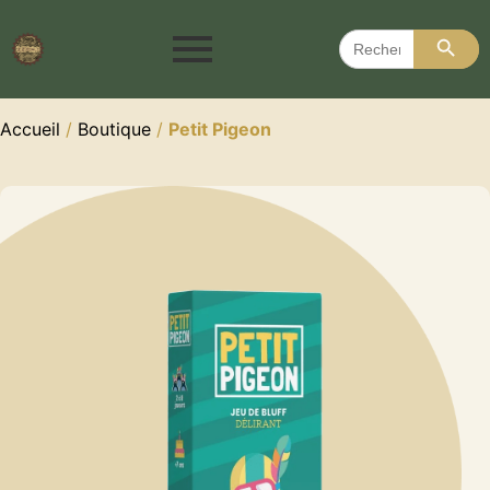
Search 
Search
for:
Accueil
/
Boutique
/
Petit Pigeon