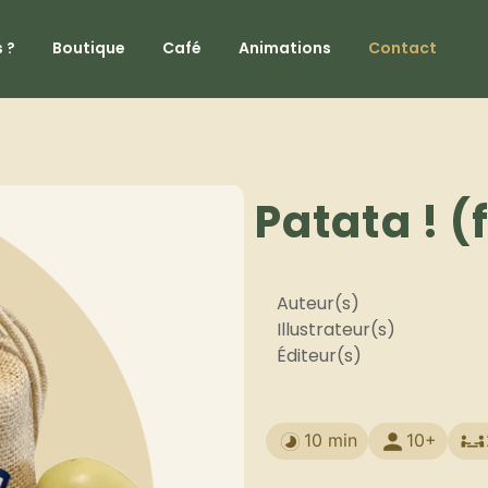
 ?
Boutique
Café
Animations
Contact
Patata ! (
Auteur(s)
Illustrateur(s)
Éditeur(s)
10 min
10+