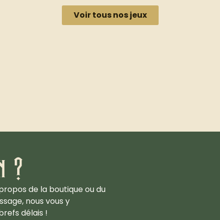
Voir tous nos jeux
n ?
propos de la boutique ou du
ssage, nous vous y
refs délais !