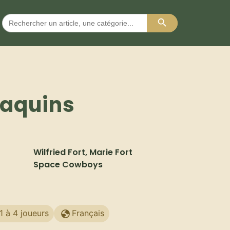
Search Button
Search
for:
Taquins
Wilfried Fort, Marie Fort
Space Cowboys
1 à 4 joueurs
Français