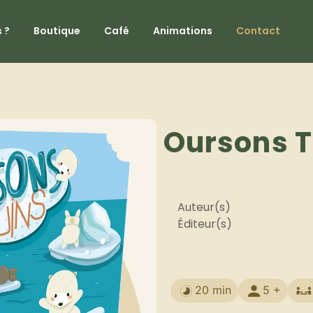
 ?
Boutique
Café
Animations
Contact
Oursons 
Auteur(s)
Éditeur(s)
20 min
5 +