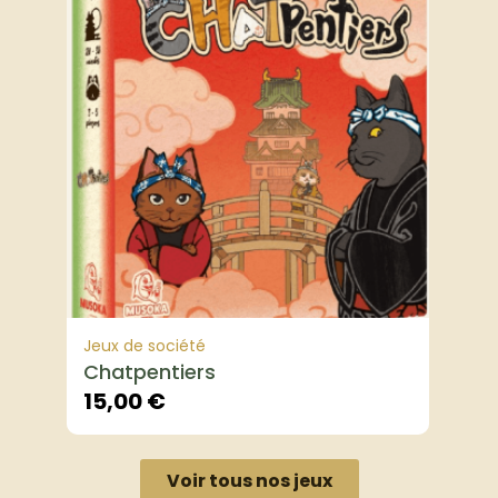
Jeux de société
Chatpentiers
15,00
€
Voir tous nos jeux