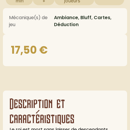
min
+
joueurs
Mécanique(s) de
Ambiance, Bluff, Cartes,
jeu
Déduction
17,50
€
Description et
caractéristiques
Le roi est mort sans laisser de descendants.