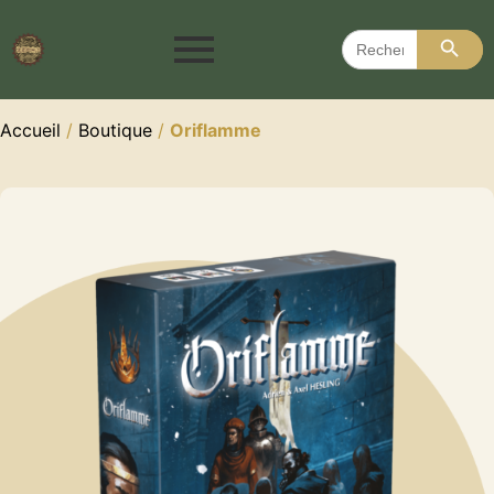
Search 
Search
for:
Accueil
/
Boutique
/
Oriflamme