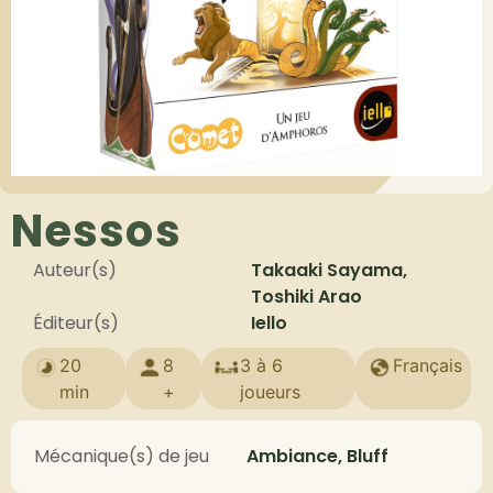
Nessos
Auteur(s)
Takaaki Sayama,
Toshiki Arao
Éditeur(s)
Iello
20
8
3 à 6
Français
min
+
joueurs
Mécanique(s) de jeu
Ambiance, Bluff