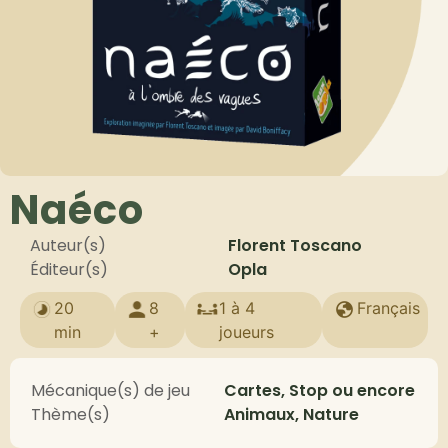
Naéco
Auteur(s)
Florent Toscano
Éditeur(s)
Opla
20
8
1 à 4
Français
min
+
joueurs
Mécanique(s) de jeu
Cartes, Stop ou encore
Thème(s)
Animaux, Nature