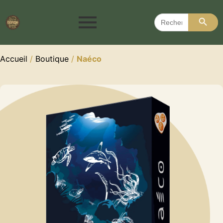
Search 
Search
for:
Accueil
/
Boutique
/
Naéco