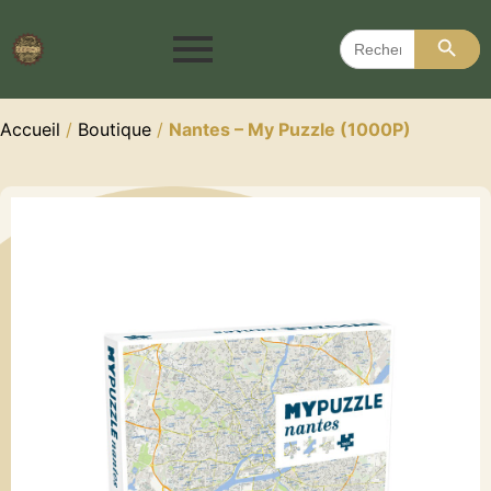
Search 
Search
for:
Accueil
/
Boutique
/
Nantes – My Puzzle (1000P)