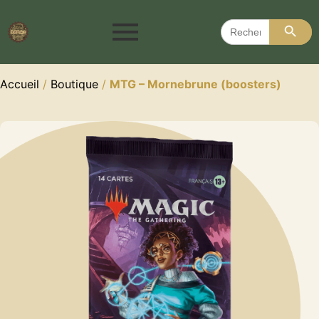
Search 
Search
for:
Accueil
/
Boutique
/
MTG – Mornebrune (boosters)