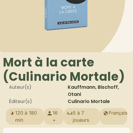
Mort à la carte
(Culinario Mortale)
Auteur(s)
Kauffmann, Bischoff,
Otani
Éditeur(s)
Culinario Mortale
120 à 180
16
5 à 7
Français
min
+
joueurs