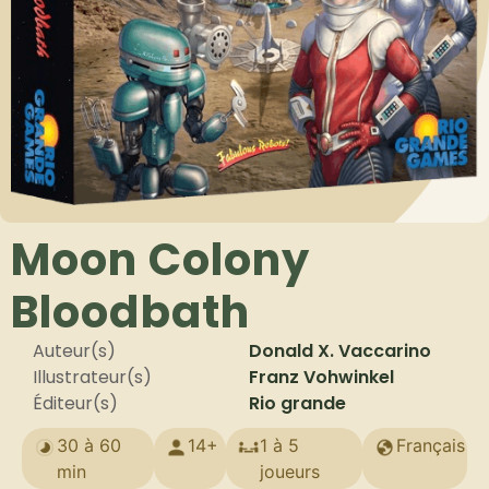
Moon Colony
Bloodbath
Auteur(s)
Donald X. Vaccarino
Illustrateur(s)
Franz Vohwinkel
Éditeur(s)
Rio grande
30 à 60
14+
1 à 5
Français
min
joueurs