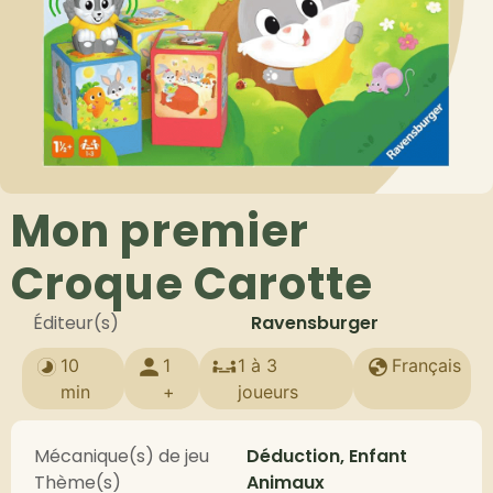
Mon premier
Croque Carotte
Éditeur(s)
Ravensburger
10
1
1 à 3
Français
min
+
joueurs
Mécanique(s) de jeu
Déduction, Enfant
Thème(s)
Animaux