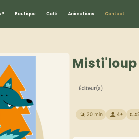
 ?
Boutique
Café
Animations
Contact
Misti'loup
Éditeur(s)
20 min
4+