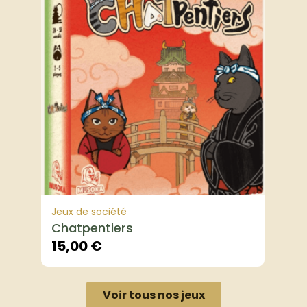
Jeux de société
Chatpentiers
15,00
€
Voir tous nos jeux