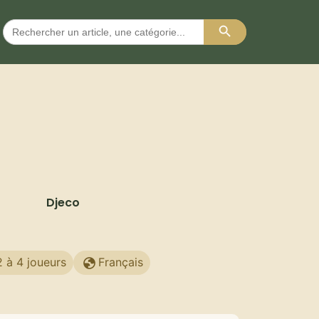
Search Button
Search
for:
Djeco
2 à 4 joueurs
Français