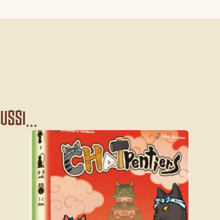
ssi...