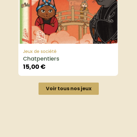
Jeux de société
Chatpentiers
15,00
€
Voir tous nos jeux