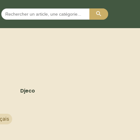
Search Button
Search
for:
Djeco
çais