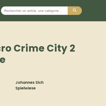
Search Button
Search
for:
ro Crime City 2
se
Johannes Sich
Spielwiese