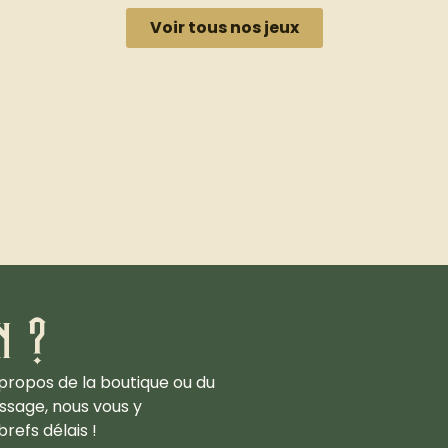
Voir tous nos jeux
n ?
propos de la boutique ou du
ssage, nous vous y
refs délais !