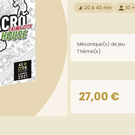
20 à 40 min
10 +
Mécanique(s) de jeu
Thème(s)
27,00
€