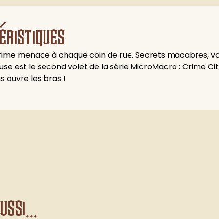
éristiques
e crime menace à chaque coin de rue. Secrets macabres, v
se est le second volet de la série MicroMacro : Crime City.
s ouvre les bras !
ssi...