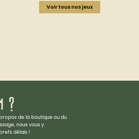
Voir tous nos jeux
n ?
propos de la boutique ou du
ssage, nous vous y
refs délais !