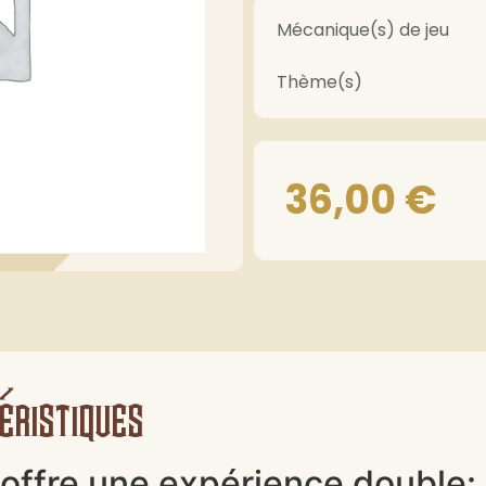
Mécanique(s) de jeu
Thème(s)
36,00
€
éristiques
offre une expérience double: