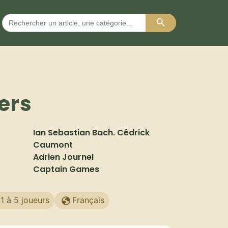
Search Button
Search
for:
ers
Ian Sebastian Bach. Cédrick
Caumont
Adrien Journel
Captain Games
1 à 5 joueurs
Français