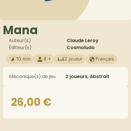
Mana
Auteur(s)
Claude Leroy
Éditeur(s)
Cosmoludo
10 min
8 +
2 joueur
Français
Mécanique(s) de jeu
2 joueurs, Abstrait
26,00
€