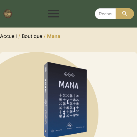
Search 
Search
for:
Accueil
/
Boutique
/
Mana