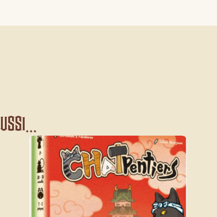
ssi...