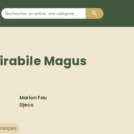
Search Button
Search
for:
irabile Magus
)
Marion Fau
Djeco
rançais