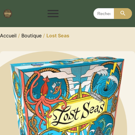
Search 
Search
for:
Accueil
/
Boutique
/
Lost Seas