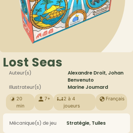
Lost Seas
Auteur(s)
Alexandre Droit, Johan
Benvenuto
Illustrateur(s)
Marine Joumard
20
7+
2 à 4
Français
min
joueurs
Mécanique(s) de jeu
Stratégie, Tuiles