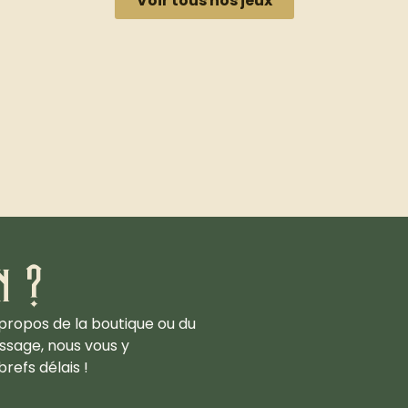
Voir tous nos jeux
n ?
propos de la boutique ou du
ssage, nous vous y
refs délais !