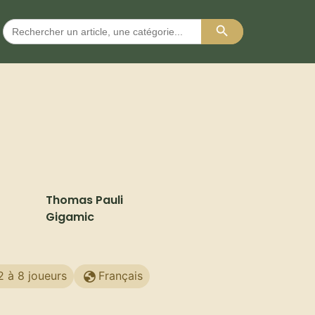
Search Button
Search
for:
Thomas Pauli
Gigamic
2 à 8 joueurs
Français