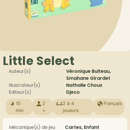
Little Select
Auteur(s)
Véronique Bulteau,
Smahane Girardet
Illustrateur(s)
Nathalie Choux
Éditeur(s)
Djeco
10
2
2 à 4
Français
min
+
joueurs
Mécanique(s) de jeu
Cartes, Enfant