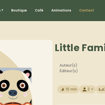
 ?
Boutique
Café
Animations
Contact
Little Fam
Auteur(s)
Éditeur(s)
10 min
2 +