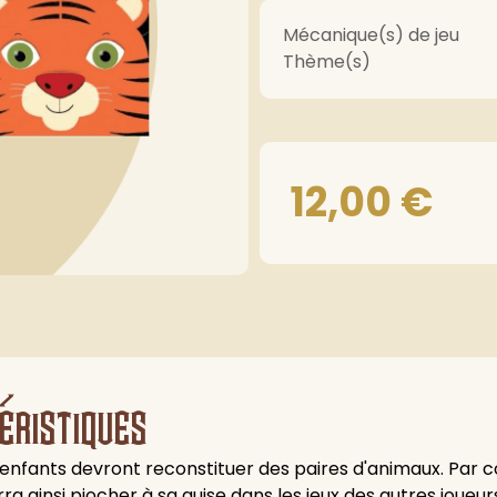
Mécanique(s) de jeu
Thème(s)
12,00
€
éristiques
es enfants devront reconstituer des paires d'animaux. Par con
urra ainsi piocher à sa guise dans les jeux des autres joue