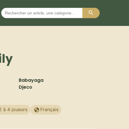
Search Button
Search
for:
ily
Babayaga
Djeco
2 à 4 joueurs
Français