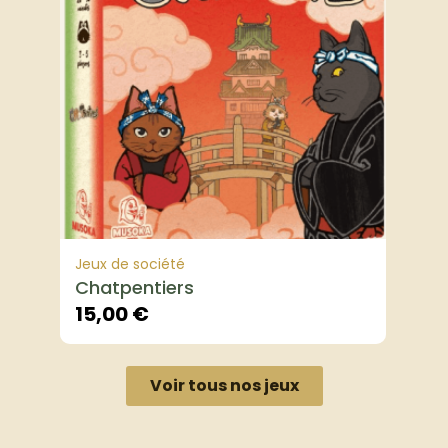
Jeux de société
Chatpentiers
15,00
€
Voir tous nos jeux