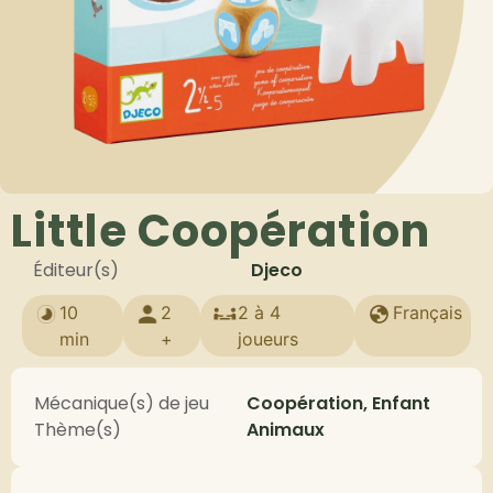
Little Coopération
Éditeur(s)
Djeco
10
2
2 à 4
Français
min
+
joueurs
Mécanique(s) de jeu
Coopération, Enfant
Thème(s)
Animaux