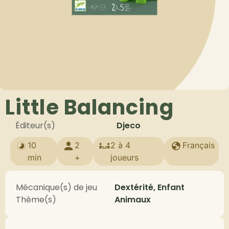
Little Balancing
Éditeur(s)
Djeco
10
2
2 à 4
Français
min
+
joueurs
Mécanique(s) de jeu
Dextérité, Enfant
Thème(s)
Animaux