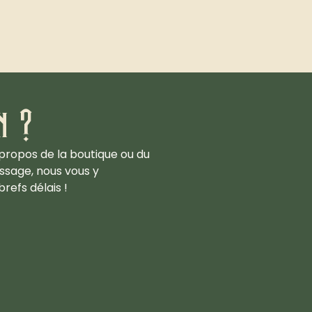
n ?
propos de la boutique ou du
ssage, nous vous y
refs délais !