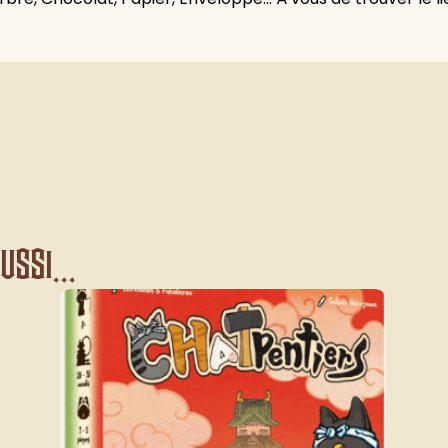
ssi...