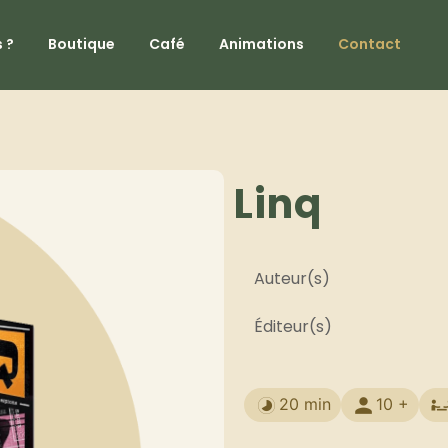
 ?
Boutique
Café
Animations
Contact
Linq
Auteur(s)
Éditeur(s)
20 min
10 +