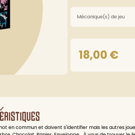
Mécanique(s) de jeu
18,00
€
éristiques
ot en commun et doivent s'identifier mais les autres jou
re, Chocolat, Papier, Enveloppe... À vous de trouver le lien