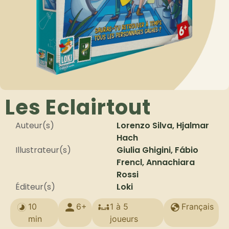
Les Eclairtout
Auteur(s)
Lorenzo Silva, Hjalmar
Hach
Illustrateur(s)
Giulia Ghigini, Fábio
Frencl, Annachiara
Rossi
Éditeur(s)
Loki
10
6+
1 à 5
Français
min
joueurs