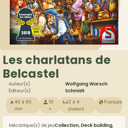
Les charlatans de
Belcastel
Auteur(s)
Wolfgang Warsch
Éditeur(s)
Schmidt
40 à 60
10
2 à 4
Français
min
+
joueurs
Mécanique(s) de jeu
Collection, Deck building,