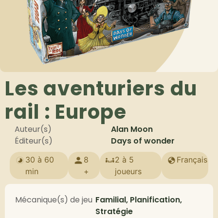
Les aventuriers du
rail : Europe
Auteur(s)
Alan Moon
Éditeur(s)
Days of wonder
30 à 60
8
2 à 5
Français
min
+
joueurs
Mécanique(s) de jeu
Familial, Planification,
Stratégie