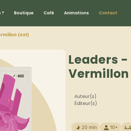
 ?
Boutique
Café
Animations
Contact
rmillon (ext)
Leaders -
Vermillon
Auteur(s)
Éditeur(s)
20 min
10+