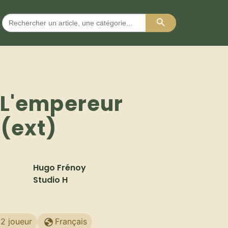
Search Button
Search
for:
 L'empereur
 (ext)
Hugo Frénoy
Studio H
2 joueur
Français