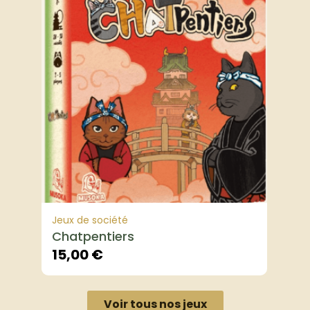
Jeux de société
Chatpentiers
15,00
€
Voir tous nos jeux