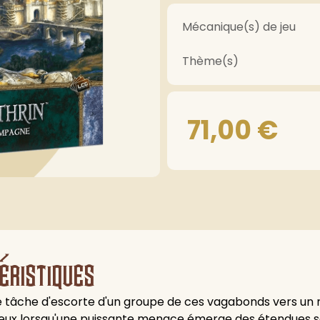
Mécanique(s) de jeu
Thème(s)
71,00
€
éristiques
âche d'escorte d'un groupe de ces vagabonds vers un 
illeux lorsqu'une puissante menace émerge des étendues 