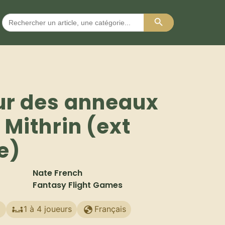
Search Button
Search
for:
ur des anneaux
 Mithrin (ext
e)
Nate French
Fantasy Flight Games
+
1 à 4 joueurs
Français