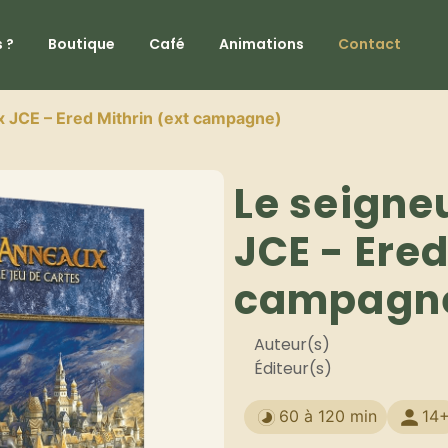
 ?
Boutique
Café
Animations
Contact
 JCE – Ered Mithrin (ext campagne)
Le seigne
JCE - Ered
campagn
Auteur(s)
Éditeur(s)
60 à 120 min
14