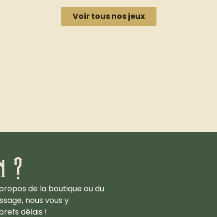
Voir tous nos jeux
n ?
propos de la boutique ou du
ssage, nous vous y
refs délais !