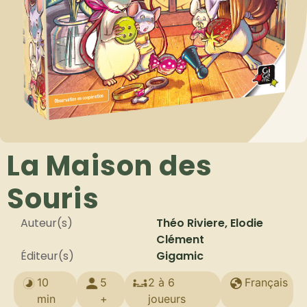
La Maison des
Souris
Auteur(s)
Théo Riviere, Elodie
Clément
Éditeur(s)
Gigamic
10
5
2 à 6
Français
min
+
joueurs