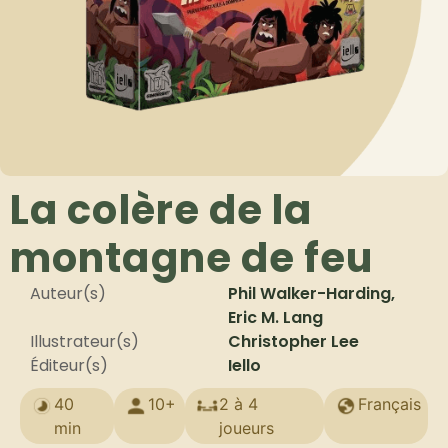
La colère de la
montagne de feu
Auteur(s)
Phil Walker-Harding,
Eric M. Lang
Illustrateur(s)
Christopher Lee
Éditeur(s)
Iello
40
10+
2 à 4
Français
min
joueurs