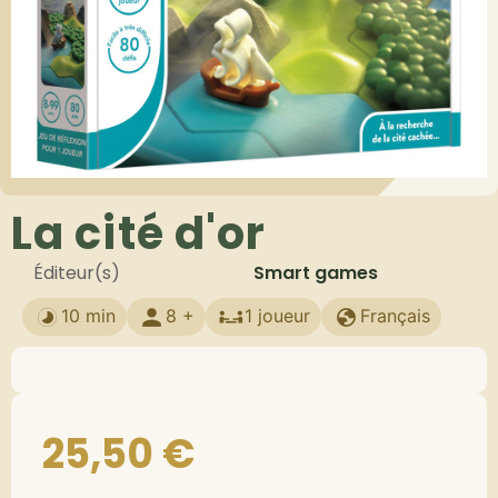
La cité d'or
Éditeur(s)
Smart games
10 min
8 +
1 joueur
Français
25,50
€