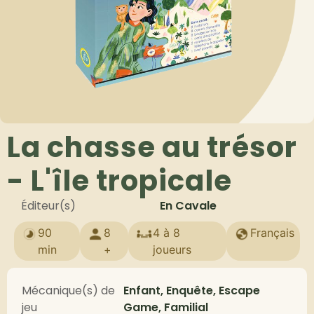
La chasse au trésor
- L'île tropicale
Éditeur(s)
En Cavale
90
8
4 à 8
Français
min
+
joueurs
Mécanique(s) de
Enfant, Enquête, Escape
jeu
Game, Familial