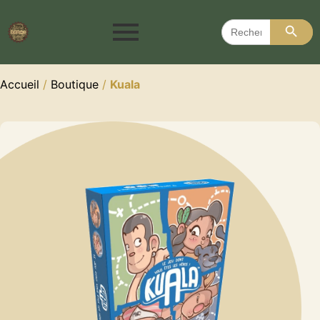
Search 
Search
for:
Accueil
/
Boutique
/
Kuala