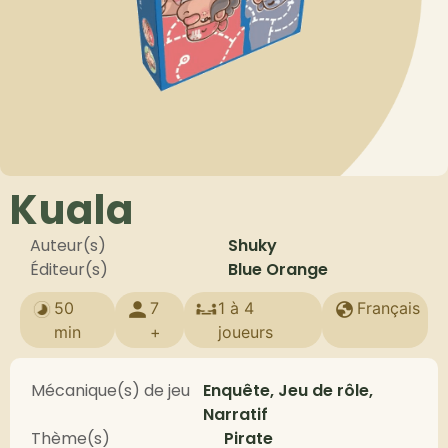
Kuala
Auteur(s)
Shuky
Éditeur(s)
Blue Orange
50
7
1 à 4
Français
min
+
joueurs
Mécanique(s) de jeu
Enquête, Jeu de rôle,
Narratif
Thème(s)
Pirate