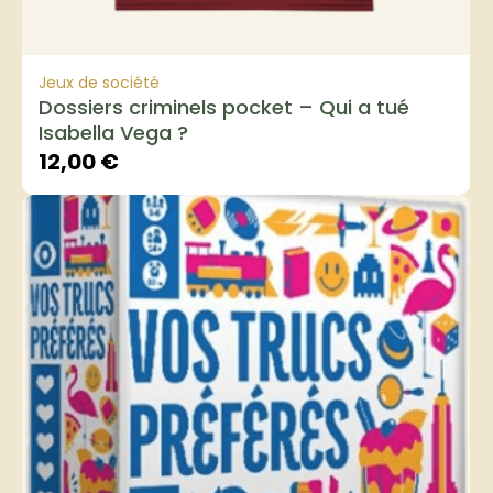
Jeux de société
Dossiers criminels pocket – Qui a tué
Isabella Vega ?
12,00
€