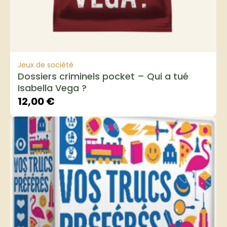
Jeux de société
Dossiers criminels pocket – Qui a tué
Isabella Vega ?
12,00
€