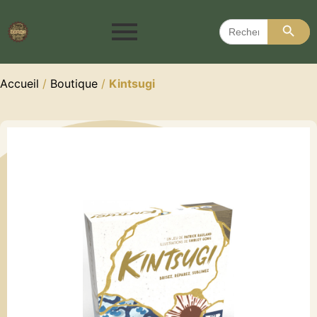
Search 
Search
for:
Accueil
/
Boutique
/
Kintsugi