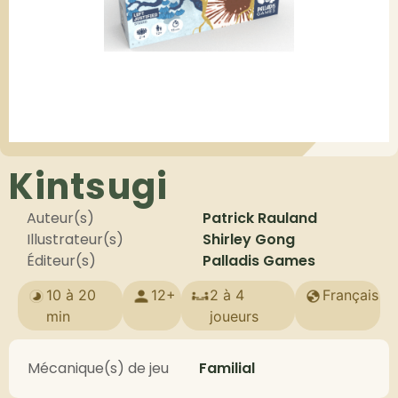
Kintsugi
Auteur(s)
Patrick Rauland
Illustrateur(s)
Shirley Gong
Éditeur(s)
Palladis Games
10 à 20
12+
2 à 4
Français
min
joueurs
Mécanique(s) de jeu
Familial