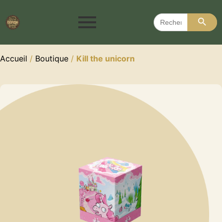
Search 
Search
for:
Accueil
/
Boutique
/
Kill the unicorn