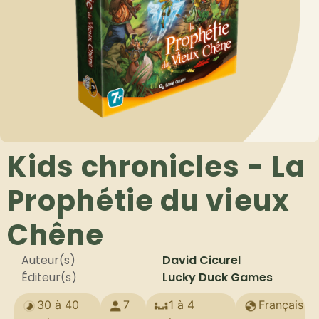
Kids chronicles - La
Prophétie du vieux
Chêne
Auteur(s)
David Cicurel
Éditeur(s)
Lucky Duck Games
30 à 40
7
1 à 4
Français